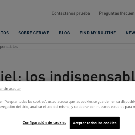
Contactanos prueba
Preguntas frecuen
CTOS
SOBRE CERAVE
BLOG
FIND MY ROUTINE
NEW
ispensables
iel: los indispensab
r sin aceptar
c en “Aceptar todas las cookies”, usted acepta que las cookies se guarden en su disposit
avegación del sitio, analizar el uso del mismo, y colaborar con nuestros estudios para 
Configuración de cookies
Aceptar todas las cookies