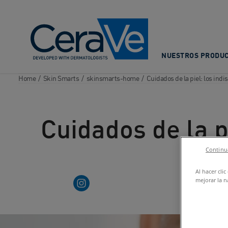
Main Navigation
NUESTROS PRODU
Home
/
Skin Smarts
/
skinsmarts-home
/
Cuidados de la piel: los ind
Cuidados de la p
Continua
Al hacer cli
youtube
Instagram
mejorar la n