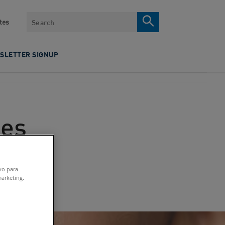
Search
tes
SLETTER SIGNUP
les
ivo para
marketing.