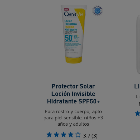
Protector Solar
L
Loción Invisible
L
Hidratante SPF50+
Para rostro y cuerpo, apto
para piel sensible, niños +3
años y adultos
3.7
(3)