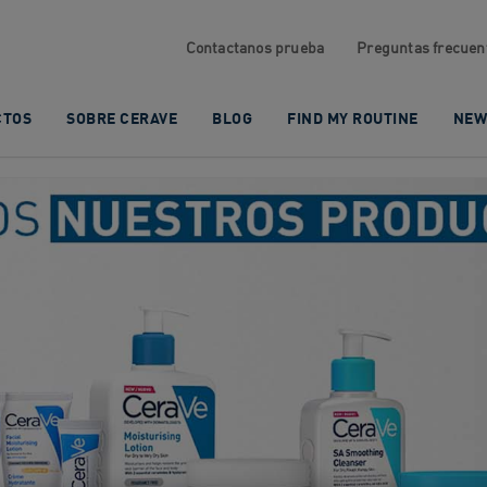
Contactanos prueba
Preguntas frecuen
CTOS
SOBRE CERAVE
BLOG
FIND MY ROUTINE
NEW