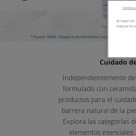
Continua
Al hacer cli
mejorar la n
Cuidado de
Independientemente del 
formulado con ceramidas
productos para el cuidad
barrera natural de la pie
Explora las categorías 
elementos esenciales p