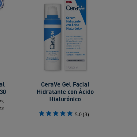
al
CeraVe Gel Facial
 30
Hidratante con Ácido
Hialurónico
PS
ca
5.0
(3)