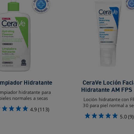
impiador Hidratante
CeraVe Loción Faci
Hidratante AM FPS
impiador hidratante para
pieles normales a secas
Loción hidratante con F
30 para piel normal a se
4.9
(113)
5.0
(9)