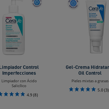
Limpiador Control
Gel-Crema Hidrata
Imperfecciones
Oil Control
Limpiador con Ácido
Pieles mixtas a grasas
Salicílico
5.0
(3)
4.9
(8)