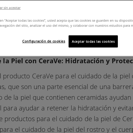
r sin aceptar
c en “Aceptar todas las cookies”, usted acepta que las cookies se guarden en su disposit
avegación del sitio, analizar el uso del mismo, y colaborar con nuestros estudios para 
Configuración de cookies
Aceptar todas las cookies
 la Piel con CeraVe: Hidratación y Protec
producto CeraVe para el cuidado de la piel q
, que son una parte esencial de una barrer
o de la piel que contienen ceramidas ayudan 
l para ayudar a retener la hidratación y evitar
de productos para el cuidado de la piel de Ce
ara el cuidado de la piel del rostro y el cue