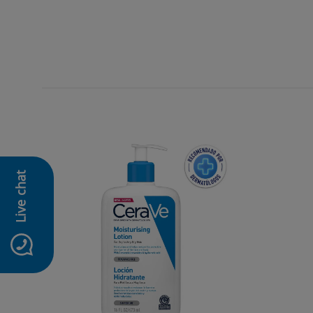
Live chat
icon-whatsapp