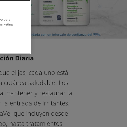
ivo para
marketing.
ción Diaria
ue elijas, cada uno está
a cutánea saludable. Los
a mantener y restaurar la
 la entrada de irritantes.
raVe, que incluyen desde
rpo, hasta tratamientos