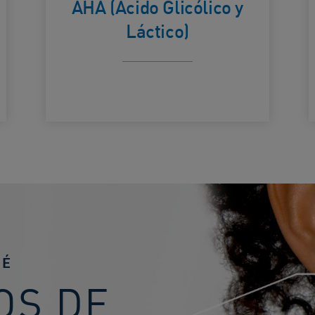
calmar la piel
AHA (Ácido Glicólico y
Láctico)
UÉ
OS DE