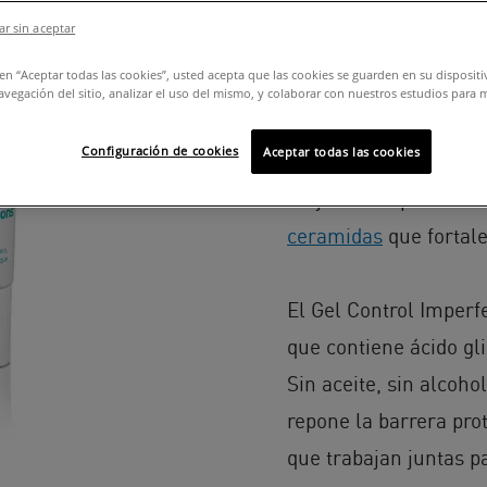
r sin aceptar
El Gel Control Imperf
c en “Aceptar todas las cookies”, usted acepta que las cookies se guarden en su disposit
contra las imperfecc
avegación del sitio, analizar el uso del mismo, y colaborar con nuestros estudios para 
las imperfecciones y 
Configuración de cookies
Aceptar todas las cookies
También ofrece una e
mejorar la apariencia
ceramidas
que fortale
El Gel Control Imperf
que contiene ácido gli
Sin aceite, sin alcoho
repone la barrera pro
que trabajan juntas p