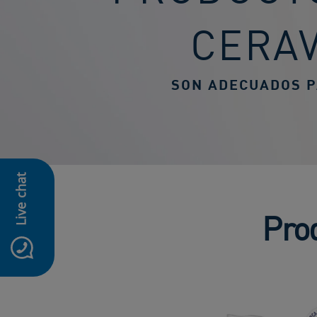
CERA
SON ADECUADOS P
Live chat
Pro
icon-whatsapp