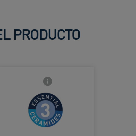
DEL PRODUCTO
Icono de información frontal
Para ayudar
a reparar la
barrera
ard Frontside