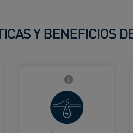
ICAS Y BENEFICIOS 
frontal
Icono de información frontal
Avuda a
suavizar y
Card Frontside
C