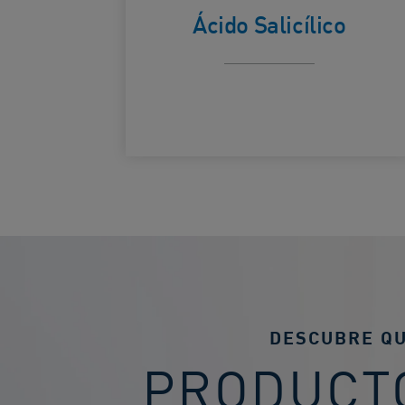
y mejor la
Ácido Salicílico​
apariencia de
los poros.​
DESCUBRE Q
PRODUCT