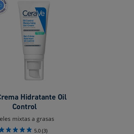
rema Hidratante Oil
Control
ieles mixtas a grasas
5.0
(3)