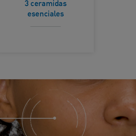
natural de la
3 ceramidas
esenciales
piel