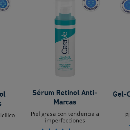
Sérum Retinol Anti-
ol
Gel-C
Marcas
s
Piel grasa con tendencia a
cílico
P
imperfecciones​