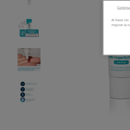
Continua
Al hacer cli
mejorar la n