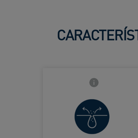
CARACTERÍST
Icono de información 
Controla las
imperfecciones,
reduce los
puntos negros
Card Frontside