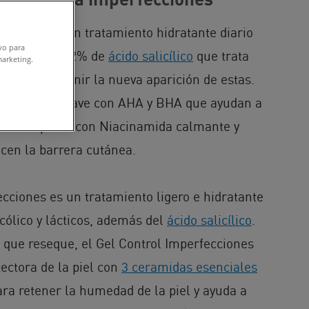
ecciones es un tratamiento hidratante diario
ivo para
iones con un 2% de
ácido salicílico
que trata
marketing.
ayuda a prevenir la nueva aparición de estas.
xfoliación suave con AHA y BHA que ayudan a
 de los poros con Niacinamida calmante y
cen la barrera cutánea.
ecciones es un tratamiento ligero e hidratante
cólico y lácticos, además del
ácido salicílico
.
l que reseque, el Gel Control Imperfecciones
tectora de la piel con
3 ceramidas esenciales
ara retener la humedad de la piel y ayuda a