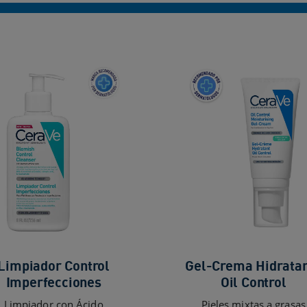
Limpiador Control
Gel-Crema Hidrata
Imperfecciones
Oil Control
Limpiador con Ácido
Pieles mixtas a grasas