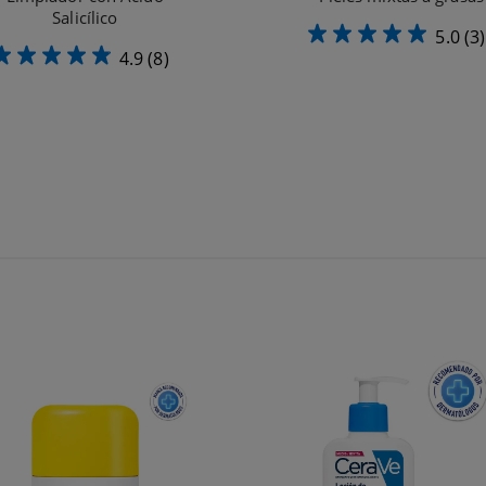
Salicílico
5.0
(3)
4.9
(8)