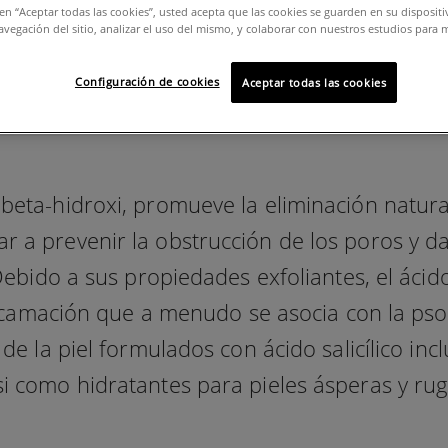
c en “Aceptar todas las cookies”, usted acepta que las cookies se guarden en su disposit
avegación del sitio, analizar el uso del mismo, y colaborar con nuestros estudios para 
Configuración de cookies
Aceptar todas las cookies
do beta-hidroxi, promueve la eliminación natur
ar a prevenir la obstrucción de los poros y 
ebido a sus propiedades exfoliantes, el ácid
scamación que a menudo se asocia con la pso
de la piel formulados con ácido salicílico inc
asi como hidratantes para pieles ásperas y ru