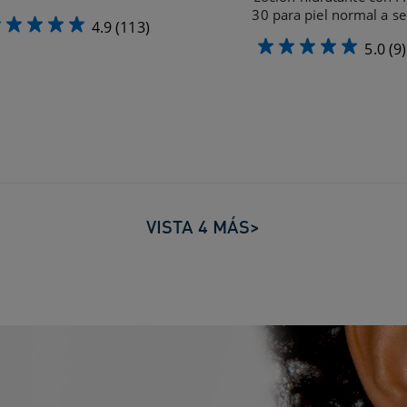
30 para piel normal a se
4.9
(113)
5.0
(9)
VISTA 4 MÁS>