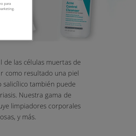
ivo para
marketing.
al de las células muertas de
dar como resultado una piel
o salicílico también puede
riasis. Nuestra gama de
luye limpiadores corporales
gosas, y más.