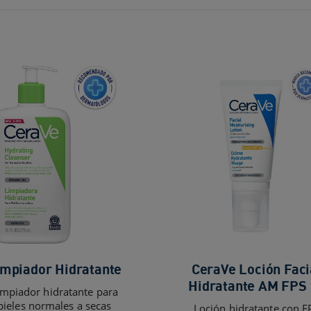
impiador Hidratante
CeraVe Loción Faci
Hidratante AM FPS
impiador hidratante para
pieles normales a secas
Loción hidratante con F