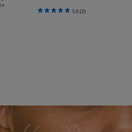
ca
5.0
(3)