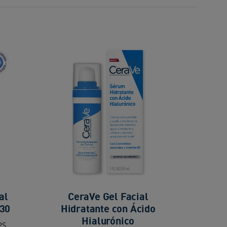
al
CeraVe Gel Facial
 30
Hidratante con Ácido
Hialurónico
PS