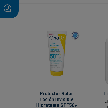
icon-whatsapp
Protector Solar
L
Loción Invisible
L
Hidratante SPF50+