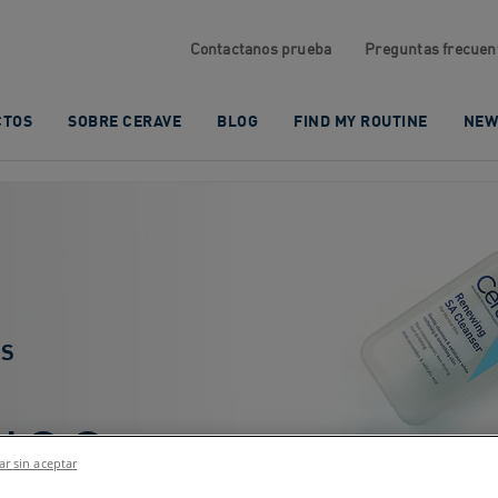
Contactanos prueba
Preguntas frecuen
CTOS
SOBRE CERAVE
BLOG
FIND MY ROUTINE
NEW
OS
LICO
r sin aceptar