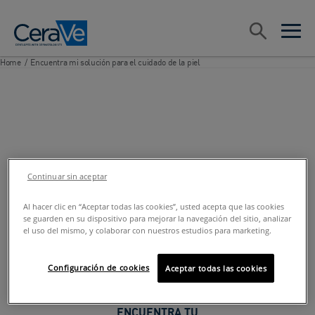
Main Navigation
Search
open sea
open 
Home
/
Encuentra mi solución para el cuidado de la piel
Continuar sin aceptar
Al hacer clic en “Aceptar todas las cookies”, usted acepta que las cookies
se guarden en su dispositivo para mejorar la navegación del sitio, analizar
el uso del mismo, y colaborar con nuestros estudios para marketing.
Configuración de cookies
Aceptar todas las cookies
ENCUENTRA TU