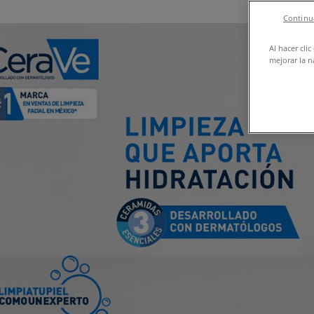
Continua
Al hacer cli
mejorar la n